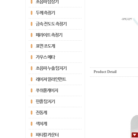
초음파 탐상기
두께 측정기
금속 전도도 측정기
페라이트 측정기
표면 조도계
가우스 메타
초음파 누출 탐지기
Product Detail
레이져 얼라인먼트
푸쉬풀게이지
핀홀 탐지기
진동계
색차계
파티컬 카운터