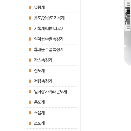
유량계
온도/온습도 기록계
기록계/데이터 로거
설치형 수질 측정기
휴대용 수질 측정기
가스 측정기
점도계
저항 측정기
열화상 카메라 온도계
온도계
소음계
조도계