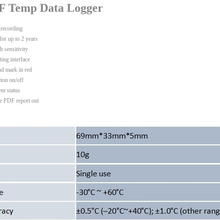
DF Temp Data Logger
recording
or up to 2 years
 sensitivity
ng interface
nd mark in red
ton on/off
ent status
e PDF report out