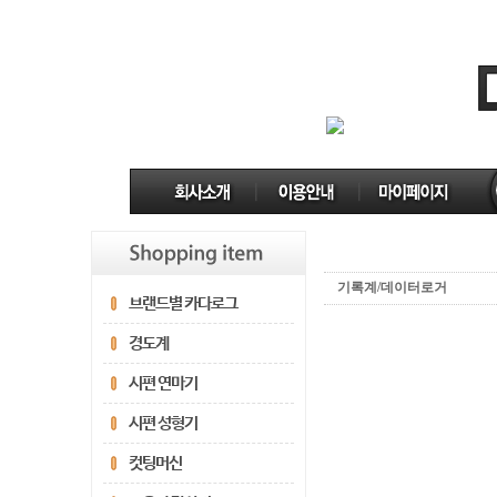
기록계/데이터로거
브랜드별 카다로그
경도계
시편 연마기
시편 성형기
컷팅머신