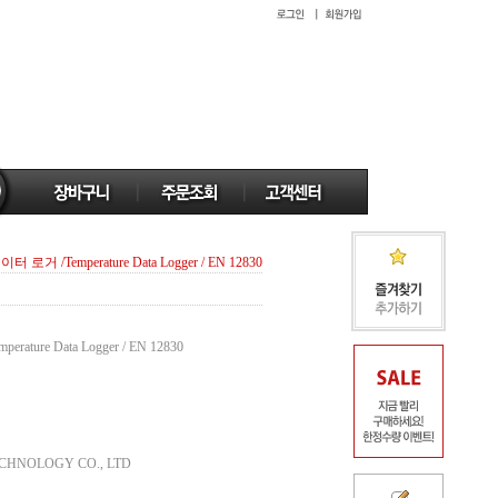
 로거 /Temperature Data Logger / EN 12830
re Data Logger / EN 12830
HNOLOGY CO., LTD