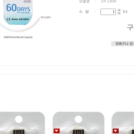
모델명 : EN 12830
수 량 :
EA