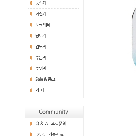
풍속계
회전계
토크 메타
당도계
염도계
수분계
수위계
Sale & 중고
기 타