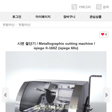
카테고리
검색
로그인
마이페이지
장바구니
관심상품
컷팅머신
컷팅머신
0
시편 절단기 / Metallographic cutting machine /
iqiege ®-160Z (iqiege 60s)