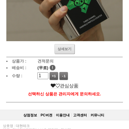
상세보기
상품가 :
견적문의
배송비 :
(무료)
!
수량 :
+1
-1
관심상품
선택하신 상품은 관리자에게 문의하세요.
상점정보
PC버젼
이용안내
고객센터
커뮤니티
상호명 : 대현테크