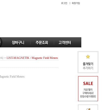
메타
>
LIST-MAGNETIK / Magnetic Field Meters
tic Field Meters