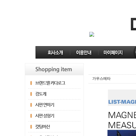
가우스메타
브랜드별 카다로그
경도계
시편 연마기
시편 성형기
컷팅머신