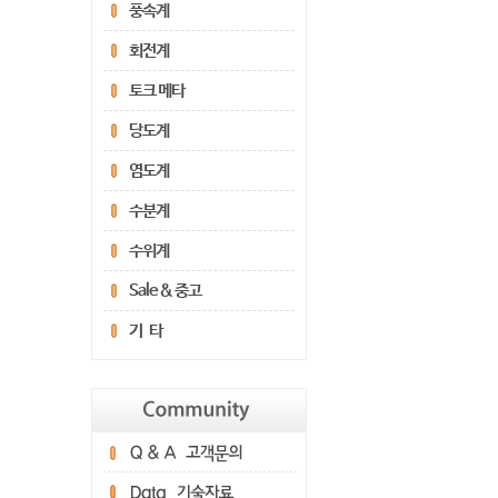
풍속계
회전계
토크 메타
당도계
염도계
수분계
수위계
Sale & 중고
기 타