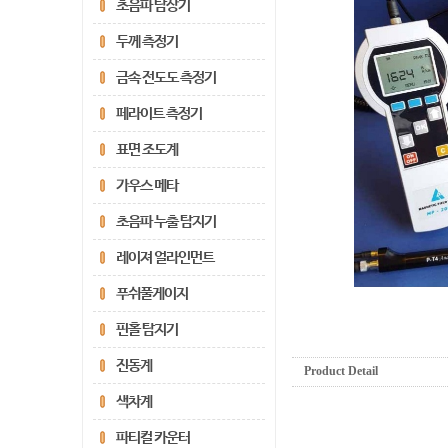
초음파 탐상기
두께 측정기
금속 전도도 측정기
페라이트 측정기
표면 조도계
가우스 메타
초음파 누출 탐지기
레이져 얼라인먼트
푸쉬풀게이지
핀홀 탐지기
진동계
Product Detail
색차계
파티컬 카운터