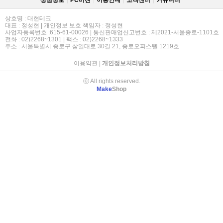
상점정보
PC버젼
이용안내
고객센터
커뮤니티
상호명 : 대현테크
대표 : 정성현 | 개인정보 보호 책임자 : 정성현
사업자등록번호 :615-61-00026 | 통신판매업신고번호 : 제2021-서울종로-1101호
전화 : 02)2268~1301 | 팩스 : 02)2268~1333
주소 : 서울특별시 종로구 삼일대로 30길 21, 종로오피스텔 1219호
이용약관
|
개인정보처리방침
ⓒ All rights reserved.
Make
Shop