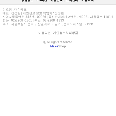
상점정보
PC버젼
이용안내
고객센터
커뮤니티
상호명 : 대현테크
대표 : 정성현 | 개인정보 보호 책임자 : 정성현
사업자등록번호 :615-61-00026 | 통신판매업신고번호 : 제2021-서울종로-1101호
전화 : 02)2268~1301 | 팩스 : 02)2268~1333
주소 : 서울특별시 종로구 삼일대로 30길 21, 종로오피스텔 1219호
이용약관
|
개인정보처리방침
ⓒ All rights reserved.
Make
Shop