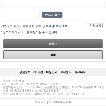
사진첨부
약관보기
개인정보 수집,이용에 대한 동의
동의
동의안함
* 동의하셔야 서비스를 이용하실 수 있습니다.
글쓰기
목록
상점정보
PC버젼
이용안내
고객센터
커뮤니티
상호명 : 대현테크
대표 : 정성현 | 개인정보 보호 책임자 : 정성현
사업자등록번호 :615-61-00026 | 통신판매업신고번호 : 제2021-서울종로-1101호
전화 : 02)2268~1301 | 팩스 : 02)2268~1333
주소 : 서울특별시 종로구 삼일대로 30길 21, 종로오피스텔 1219호
이용약관
|
개인정보처리방침